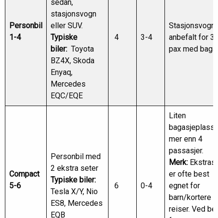
sedan,
stasjonsvogn
Personbil
eller SUV.
Stasjonsvogn
1-4
Typiske
4
3-4
anbefalt for 3
biler:
Toyota
pax med baga
BZ4X, Skoda
Enyaq,
Mercedes
EQC/EQE
Liten
bagasjeplass 
mer enn 4
passasjer.
Personbil med
Merk:
Ekstras
2 ekstra seter
Compact
er ofte best
Typiske biler:
5-6
6
0-4
egnet for
Tesla X/Y, Nio
barn/kortere
ES8, Mercedes
reiser. Ved be
EQB