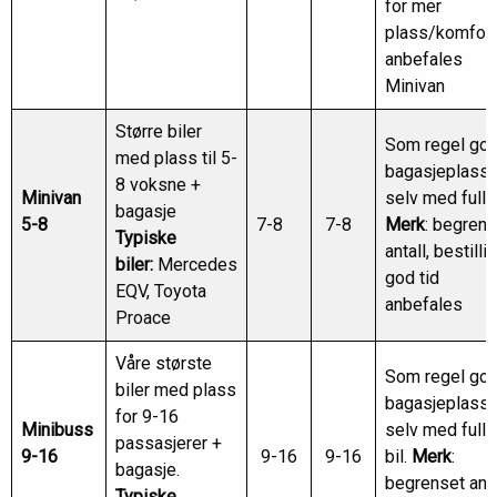
for mer
plass/komfort
anbefales
Minivan
Større biler
Som regel go
med plass til 5-
bagasjeplass
8 voksne +
Minivan
selv med full b
bagasje
5-8
7-8
7-8
Merk
: begrens
Typiske
antall, bestillin
biler:
Mercedes
god tid
EQV, Toyota
anbefales
Proace
Våre største
Som regel go
biler med plass
bagasjeplass
for 9-16
Minibuss
selv med full
passasjerer +
9-16
9-16
9-16
bil.
Merk
:
bagasje.
begrenset anta
Typiske